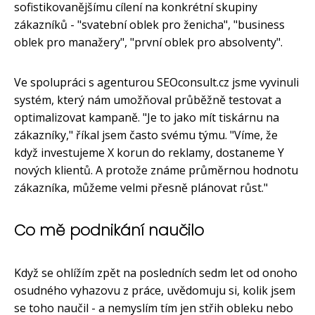
sofistikovanějšímu cílení na konkrétní skupiny
zákazníků - "svatební oblek pro ženicha", "business
oblek pro manažery", "první oblek pro absolventy".
Ve spolupráci s agenturou SEOconsult.cz jsme vyvinuli
systém, který nám umožňoval průběžně testovat a
optimalizovat kampaně. "Je to jako mít tiskárnu na
zákazníky," říkal jsem často svému týmu. "Víme, že
když investujeme X korun do reklamy, dostaneme Y
nových klientů. A protože známe průměrnou hodnotu
zákazníka, můžeme velmi přesně plánovat růst."
Co mě podnikání naučilo
Když se ohlížím zpět na posledních sedm let od onoho
osudného vyhazovu z práce, uvědomuju si, kolik jsem
se toho naučil - a nemyslím tím jen střih obleku nebo