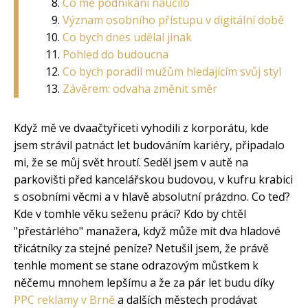
Co mě podnikání naučilo
Význam osobního přístupu v digitální době
Co bych dnes udělal jinak
Pohled do budoucna
Co bych poradil mužům hledajícím svůj styl
Závěrem: odvaha změnit směr
Když mě ve dvaačtyřiceti vyhodili z korporátu, kde
jsem strávil patnáct let budováním kariéry, připadalo
mi, že se můj svět hroutí. Seděl jsem v autě na
parkovišti před kancelářskou budovou, v kufru krabici
s osobními věcmi a v hlavě absolutní prázdno. Co teď?
Kde v tomhle věku seženu práci? Kdo by chtěl
"přestárlého" manažera, když může mít dva hladové
třicátníky za stejné peníze? Netušil jsem, že právě
tenhle moment se stane odrazovým můstkem k
něčemu mnohem lepšímu a že za pár let budu díky
PPC reklamy v Brně
a dalších městech prodávat