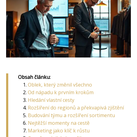
Obsah článku:
Oblek, který změnil všechno
Od nápadu k prvním krokům
Hledání vlastní cesty
Rozšíření do regionů a překvapivá zjištění
Budování týmu a rozšíření sortimentu
Nejtěžší momenty na cestě
Marketing jako klíč k růstu