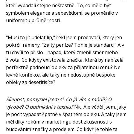
kteří vypadali stejně nešťastně. To, co mělo být
symbolem elegance a sebevědomí, se proměnilo v
uniformitu průměrnosti.
"Musí to jít udělat líp," řekl jsem prodavači, který jen
pokrčil rameny. "Za ty peníze? Tohle je standard." A v
tu chvíli to přišlo - nápad, který změnil směr mého
života. Co kdyby existovala značka, která by nabízela
perfektně padnoucí obleky za přijatelnou cenu? Ne
levné konfekce, ale taky ne nedostupné bespoke
obleky za desetitisíce?
Šílenost, pomyslel jsem si. Co já vím o módě? O
výrobě? O podnikání v textilu?
Nic. Ale věděl jsem, jaký
je pocit vypadat špatně v špatném obleku. A taky jsem
měl díky rokům v marketingu dost zkušeností s
budováním značky a prodejem. Co když je tohle ta