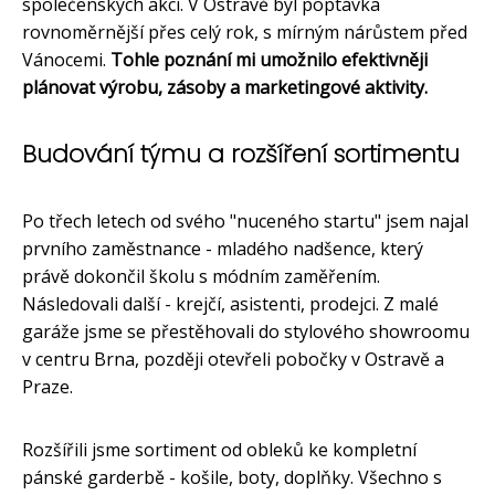
společenských akcí. V Ostravě byl poptávka
rovnoměrnější přes celý rok, s mírným nárůstem před
Vánocemi.
Tohle poznání mi umožnilo efektivněji
plánovat výrobu, zásoby a marketingové aktivity.
Budování týmu a rozšíření sortimentu
Po třech letech od svého "nuceného startu" jsem najal
prvního zaměstnance - mladého nadšence, který
právě dokončil školu s módním zaměřením.
Následovali další - krejčí, asistenti, prodejci. Z malé
garáže jsme se přestěhovali do stylového showroomu
v centru Brna, později otevřeli pobočky v Ostravě a
Praze.
Rozšířili jsme sortiment od obleků ke kompletní
pánské garderbě - košile, boty, doplňky. Všechno s