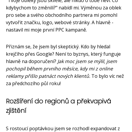
"Tvoje obleky jsou skvělé, ale nikdo o tobě neví. Co
kdybychom to změnili?" nabídl mi. Výměnou za oblek
pro sebe a svého obchodního partnera mi pomohl
vytvořit značku, logo, webové stránky. A hlavně -
nastavil mi moje první PPC kampaně.
Přiznám se, že jsem byl skeptický. Kdo by hledal
krejčího přes Google? Není to byznys, který funguje
hlavně na doporučení?
Jak moc jsem se mýlil, jsem
pochopil během prvního měsíce, kdy mi z online
reklamy přišlo patnáct nových klientů.
To bylo víc než
za předchozího půl roku!
Rozšíření do regionů a překvapivá
zjištění
S rostoucí poptávkou jsem se rozhodl expandovat z