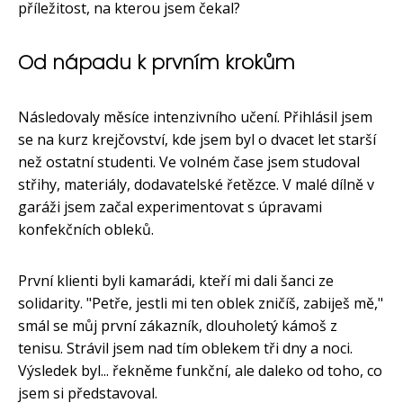
příležitost, na kterou jsem čekal?
Od nápadu k prvním krokům
Následovaly měsíce intenzivního učení. Přihlásil jsem
se na kurz krejčovství, kde jsem byl o dvacet let starší
než ostatní studenti. Ve volném čase jsem studoval
střihy, materiály, dodavatelské řetězce. V malé dílně v
garáži jsem začal experimentovat s úpravami
konfekčních obleků.
První klienti byli kamarádi, kteří mi dali šanci ze
solidarity. "Petře, jestli mi ten oblek zničíš, zabiješ mě,"
smál se můj první zákazník, dlouholetý kámoš z
tenisu. Strávil jsem nad tím oblekem tři dny a noci.
Výsledek byl... řekněme funkční, ale daleko od toho, co
jsem si představoval.