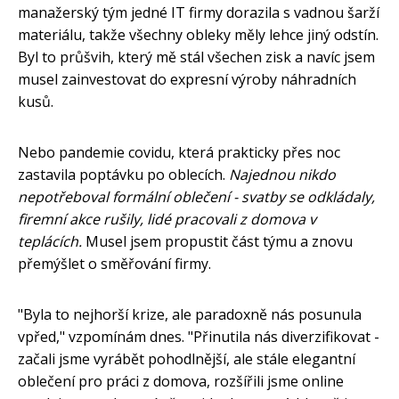
manažerský tým jedné IT firmy dorazila s vadnou šarží
materiálu, takže všechny obleky měly lehce jiný odstín.
Byl to průšvih, který mě stál všechen zisk a navíc jsem
musel zainvestovat do expresní výroby náhradních
kusů.
Nebo pandemie covidu, která prakticky přes noc
zastavila poptávku po oblecích.
Najednou nikdo
nepotřeboval formální oblečení - svatby se odkládaly,
firemní akce rušily, lidé pracovali z domova v
teplácích.
Musel jsem propustit část týmu a znovu
přemýšlet o směřování firmy.
"Byla to nejhorší krize, ale paradoxně nás posunula
vpřed," vzpomínám dnes. "Přinutila nás diverzifikovat -
začali jsme vyrábět pohodlnější, ale stále elegantní
oblečení pro práci z domova, rozšířili jsme online