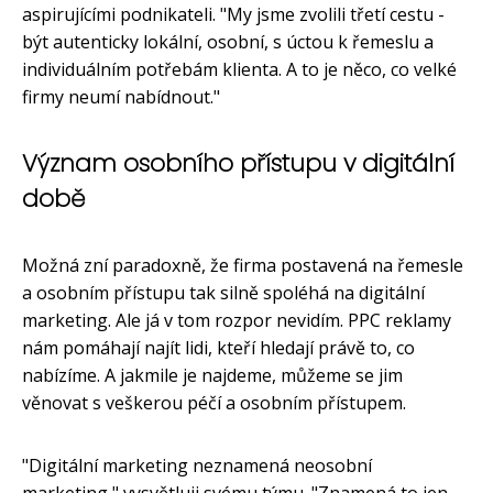
aspirujícími podnikateli. "My jsme zvolili třetí cestu -
být autenticky lokální, osobní, s úctou k řemeslu a
individuálním potřebám klienta. A to je něco, co velké
firmy neumí nabídnout."
Význam osobního přístupu v digitální
době
Možná zní paradoxně, že firma postavená na řemesle
a osobním přístupu tak silně spoléhá na digitální
marketing. Ale já v tom rozpor nevidím. PPC reklamy
nám pomáhají najít lidi, kteří hledají právě to, co
nabízíme. A jakmile je najdeme, můžeme se jim
věnovat s veškerou péčí a osobním přístupem.
"Digitální marketing neznamená neosobní
marketing," vysvětluji svému týmu. "Znamená to jen,