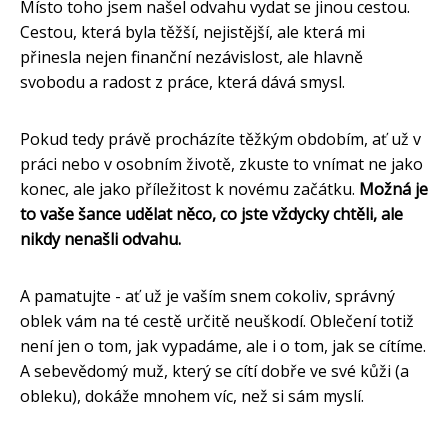
Místo toho jsem našel odvahu vydat se jinou cestou.
Cestou, která byla těžší, nejistější, ale která mi
přinesla nejen finanční nezávislost, ale hlavně
svobodu a radost z práce, která dává smysl.
Pokud tedy právě procházíte těžkým obdobím, ať už v
práci nebo v osobním životě, zkuste to vnímat ne jako
konec, ale jako příležitost k novému začátku.
Možná je
to vaše šance udělat něco, co jste vždycky chtěli, ale
nikdy nenašli odvahu.
A pamatujte - ať už je vaším snem cokoliv, správný
oblek vám na té cestě určitě neuškodí. Oblečení totiž
není jen o tom, jak vypadáme, ale i o tom, jak se cítíme.
A sebevědomý muž, který se cítí dobře ve své kůži (a
obleku), dokáže mnohem víc, než si sám myslí.