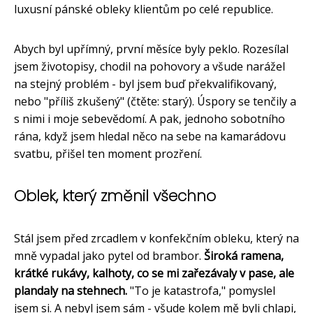
luxusní pánské obleky klientům po celé republice.
Abych byl upřímný, první měsíce byly peklo. Rozesílal
jsem životopisy, chodil na pohovory a všude narážel
na stejný problém - byl jsem buď překvalifikovaný,
nebo "příliš zkušený" (čtěte: starý). Úspory se tenčily a
s nimi i moje sebevědomí. A pak, jednoho sobotního
rána, když jsem hledal něco na sebe na kamarádovu
svatbu, přišel ten moment prozření.
Oblek, který změnil všechno
Stál jsem před zrcadlem v konfekčním obleku, který na
mně vypadal jako pytel od brambor.
Široká ramena,
krátké rukávy, kalhoty, co se mi zařezávaly v pase, ale
plandaly na stehnech.
"To je katastrofa," pomyslel
jsem si. A nebyl jsem sám - všude kolem mě byli chlapi,