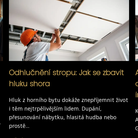
Odhlučnění stropu: Jak se zbavit
hluku shora
Hluk z horního bytu dokáže znepříjemnit život
i těm nejtrpělivějším lidem. Dupání,
K
přesunování nábytku, hlasitá hudba nebo
A
,
prostě...
G