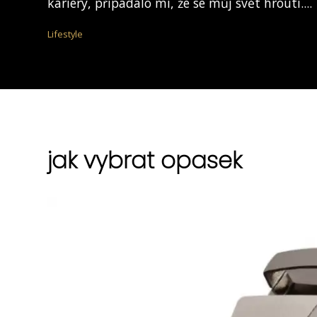
kariéry, připadalo mi, že se můj svět hroutí....
Lifestyle
jak vybrat opasek