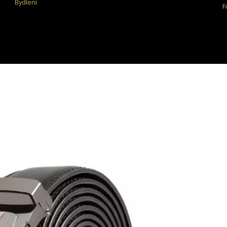
Bydlení
F