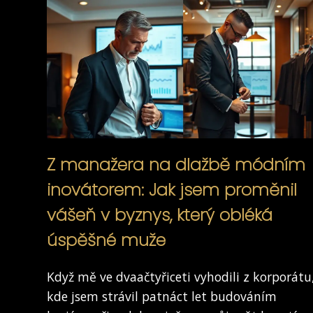
Z manažera na dlažbě módním
inovátorem: Jak jsem proměnil
vášeň v byznys, který obléká
úspěšné muže
Když mě ve dvaačtyřiceti vyhodili z korporátu
kde jsem strávil patnáct let budováním