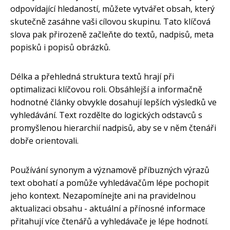
odpovídající hledaností, můžete vytvářet obsah, který
skutečně zasáhne vaši cílovou skupinu. Tato klíčová
slova pak přirozeně začleňte do textů, nadpisů, meta
popisků i popisů obrázků.
Délka a přehledná struktura textů hrají při
optimalizaci klíčovou roli. Obsáhlejší a informačně
hodnotné články obvykle dosahují lepších výsledků ve
vyhledávání. Text rozdělte do logických odstavců s
promyšlenou hierarchií nadpisů, aby se v něm čtenáři
dobře orientovali.
Používání synonym a významově příbuzných výrazů
text obohatí a pomůže vyhledávačům lépe pochopit
jeho kontext. Nezapomínejte ani na pravidelnou
aktualizaci obsahu - aktuální a přínosné informace
přitahují více čtenářů a vyhledávače je lépe hodnotí.