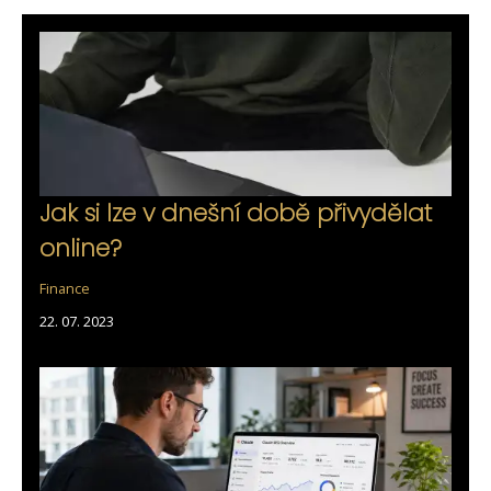
Jak si lze v dnešní době přivydělat
online?
Finance
22. 07. 2023